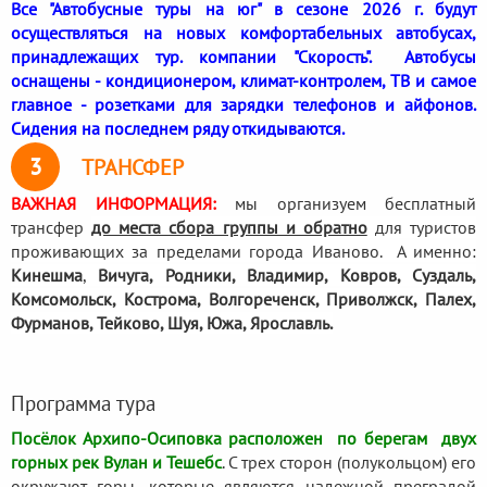
Все "Автобусные туры на юг" в сезоне 2026 г. будут
осуществляться на новых комфортабельных автобусах,
принадлежащих тур. компании "Скорость". Автобусы
оснащены - кондиционером, климат-контролем, ТВ и самое
главное - розетками для зарядки телефонов и айфонов.
Сидения на последнем ряду откидываются.
3
ТРАНСФЕР
ВАЖНАЯ ИНФОРМАЦИЯ:
мы организуем бесплатный
трансфер
до места сбора группы и обратно
для туристов
проживающих за пределами города Иваново. А именно:
Кинешма
,
Вичуга, Родники,
Владимир, Ковров, Суздаль,
Комсомольск, Кострома, Волгореченск, Приволжск, Палех,
Фурманов, Тейково, Шуя, Южа, Ярославль.
Программа тура
Посёлок Архипо-Осиповка расположен по берегам двух
горных рек Вулан и Тешебс
. С трех сторон (полукольцом) его
окружают горы, которые являются надежной преградой