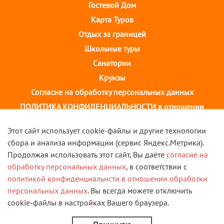
Гостевой Дом
Карта Туров
Отдых за границей
Школьные туры
Санатории
Круизы
Согласие на обработку персональных данных
ПОЛИТИКА КОНФИДЕНЦИАЛЬНОСТИ в отношении
обработки персональных данных
Этот сайт использует cookie-файлы и другие технологии
сбора и анализа информации (сервис Яндекс.Метрика).
г. Иваново, ул. 10 августа, д.43 ТОЦ "Августин"
Продолжая использовать этот сайт, Вы даёте
согласие на
2 этаж, тел. +7(4932) 58-14-58
обработку персональных данных
, в соответствии с
политикой конфиденциальнсти в отношении обработки
VK
персональных данных
. Вы всегда можете отключить
cookie-файлы в настройках Вашего браузера.
© 2013 - 2026 Туристическая компания "Скорость". Все
права защищены.