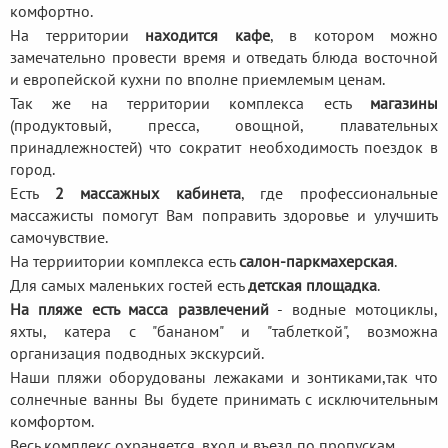
комфортно.
На территории
находится кафе
, в котором можно
замечательно провести время и отведать блюда восточной
и европейской кухни по вполне приемлемым ценам.
Так же на территории комплекса есть
магазины
(продуктовый, пресса, овощной, плавательных
принадлежностей) что сократит необходимость поездок в
город.
Есть
2 массажных кабинета
, где профессиональные
массажисты помогут Вам поправить здоровье и улучшить
самочувствие.
На терриитории комплекса есть
салон-паркмахерская
.
Для самых маленьких гостей есть
детская площадка
.
На пляже есть масса развлечений
- водные мотоциклы,
яхты, катера с "бананом" и "таблеткой", возможна
организация подводных экскурсий.
Наши пляжи оборудованы лежаками и зонтиками,так что
солнечные ванны Вы будете принимать с исключительным
комфортом.
Весь комплекс охраняется, вход и въезд по пропускам.