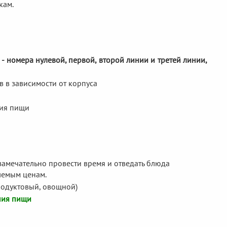
кам.
- номера нулевой, первой, второй линии и третей линии,
в в зависимости от корпуса
ния пищи
замечательно провести время и отведать блюда
лемым ценам.
родуктовый, овощной)
ния пищи