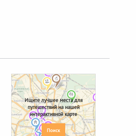
Next
Ищите лучшее места для
путешествий на нашей
интерактивной карте
Поиск