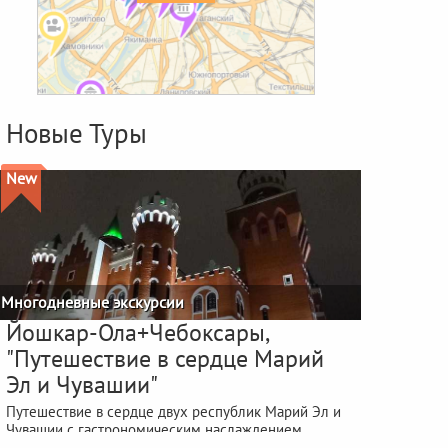
Новые Туры
New
Многодневные экскурсии
Йошкар-Ола+Чебоксары,
"Путешествие в сердце Марий
Эл и Чувашии"
Путешествие в сердце двух республик Марий Эл и
Чувашии с гастрономическим наслаждением
фестиваля "ЙОШКА-ЕШ"