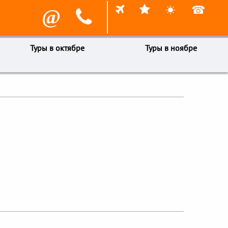



☎
@

Туры в октябре
Туры в ноябре