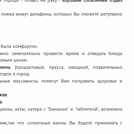
 города - только на руку -
хороший спокойный отдых
о пляжа живут дельфины, которых Вы сможете регулярно
 было комфортно.
жно замечательно провести время и отведать блюда
лемым ценам.
азины
(продуктовый, пресса, овощной, плавательных
ездок в город.
льные массажисты помогут Вам поправить здоровье и
кая
.
а
.
иклы, яхты, катера с "бананом" и "таблеткой", возможна
ми,так что солнечные ванны Вы будете принимать с