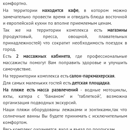
комфортно.
На территории
находится кафе
, в котором можно
замечательно провести время и отведать блюда восточной
и европейской кухни по вполне приемлемым ценам.
Так же на территории комплекса есть
магазины
(продуктовый, пресса, овощной, плавательных
принадлежностей) что сократит необходимость поездок в
город.
Есть
2 массажных кабинета
, где профессиональные
массажисты помогут Вам поправить здоровье и улучшить
самочувствие.
На терриитории комплекса есть
салон-паркмахерская
.
Для самых маленьких гостей есть
детская площадка
.
На пляже есть масса развлечений
- водные мотоциклы,
яхты, катера с "бананом" и "таблеткой", возможна
организация подводных экскурсий.
Наши пляжи оборудованы лежаками и зонтиками,так что
солнечные ванны Вы будете принимать с исключительным
комфортом.
Весь комплекс охраняется, вход и въезд по пропускам.