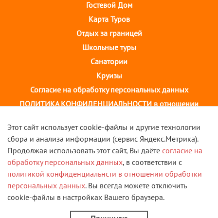
Гостевой Дом
Карта Туров
Отдых за границей
Школьные туры
Санатории
Круизы
Согласие на обработку персональных данных
ПОЛИТИКА КОНФИДЕНЦИАЛЬНОСТИ в отношении
обработки персональных данных
Этот сайт использует cookie-файлы и другие технологии
сбора и анализа информации (сервис Яндекс.Метрика).
г. Иваново, ул. 10 августа, д.43 ТОЦ "Августин"
Продолжая использовать этот сайт, Вы даёте
согласие на
2 этаж, тел. +7(4932) 58-14-58
обработку персональных данных
, в соответствии с
политикой конфиденциальнсти в отношении обработки
VK
персональных данных
. Вы всегда можете отключить
cookie-файлы в настройках Вашего браузера.
© 2013 - 2026 Туристическая компания "Скорость". Все
права защищены.