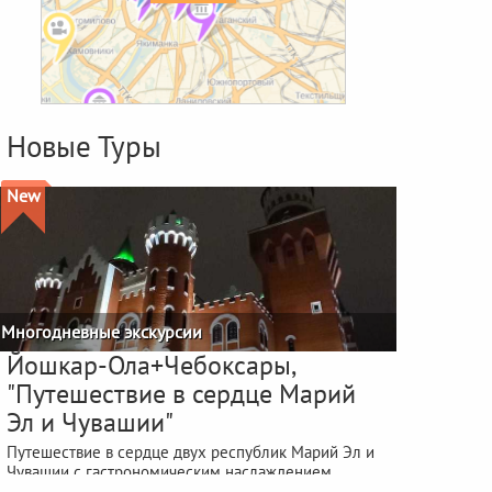
Новые Туры
New
Многодневные экскурсии
Йошкар-Ола+Чебоксары,
"Путешествие в сердце Марий
Эл и Чувашии"
Путешествие в сердце двух республик Марий Эл и
Чувашии с гастрономическим наслаждением
фестиваля "ЙОШКА-ЕШ"