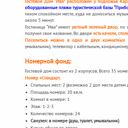
Гостевой Дом “Ива” расположен у подножья Кар
оборудованные пляжи туристической базы “Приб
тихом спокойном месте, куда не доноситься музы
около 5 минут.
Гостиница “Ива” имеет
уютный зеленый двор
, по
получил свое название. Во дворе
есть качели, сто
Поселиться можно в одно и двух комнатных 
умывальник), телевизор с кабельным, кондиционе
Номерной фонд:
Гостевой дом состоит из 2 корпусов. Всего 35 номе
Номер «Стандарт.
Спальных мест: 2 (возможно 2 доп места детям д
Площадь номера: 20 кв.м.
Комнат в номере: 1
Этаж: 1-2-3
Количество номеров: 24
Санузел: в номере (душ, туалет, умывальник)
Кухня: общая во дворе