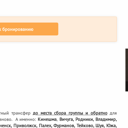
к бронированию
тный трансфер
до места сбора группы и обратно
для
аново. А именно:
Кинешма
,
Вичуга, Родники,
Владимир,
еченск, Приволжск, Палех, Фурманов, Тейково, Шуя, Южа,