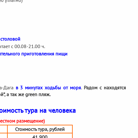
б (платно)
 столовой
ает с 00.08-21.00 ч.
ятельного приготовления пищи
ра-Дага
в 3 минутах ходьбы от моря
.
Радом с находятся
, а так же green пляж.
оимость тура на человека
 местном размещение)
Стоимость тура, рублей
41 900