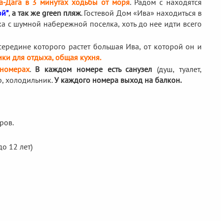
а-Дага в 3 минутах ходьбы от моря
. Радом с находятся
ой”
,
а так же green пляж
. Гостевой Дом «Ива» находиться в
ка с шумной набережной поселка, хоть до нее идти всего
 середине которого растет большая Ива, от которой он и
лики для отдыха, общая кухня.
номерах
.
В каждом номере есть санузел
(душ, туалет,
р, холодильник.
У каждого номера выход на балкон.
ров.
о 12 лет)