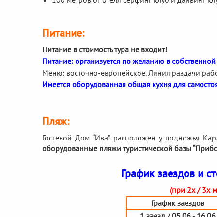
100 метров от отеля серфинг клуб и дайвинг клу
Питание:
Питание в стоимость тура не входит!
Питание: организуется по желанию в собственной
Меню: восточно-европейское. Линия раздачи работ
Имеется оборудованная общая кухня для самосто
Пляж:
Гостевой Дом “Ива” расположен у подножья Ка
оборудованные пляжи туристической базы “Прибой”
График заездов и ст
(при 2х / 3х
График заездов
1 заезд / 05.06 - 16.06