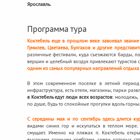
Ярославль.
Программа тура
Коктебель еще в прошлом веке завоевал звание 
Гумилев, Цветаева, Булгаков и другие представи
различные фестивали, куда съезжаются барды, п
вершин и целебный воздух привлекают туристов с
одним из самых популярных направлений отдыха
В этом современном поселке в летний период
инфраструктура, есть отели, магазины, парки раз
в Коктебель едут люди всех возрастов
: молодежь,
по душе, будь то спокойные прогулки вдоль горны
С середины мая и по сентябрь здесь длится ку
видами синих гор и искупаться в теплом море.
смущает. Именно на пляжах п. Коктебель отк
высокими горными хребтами, среди которых стои