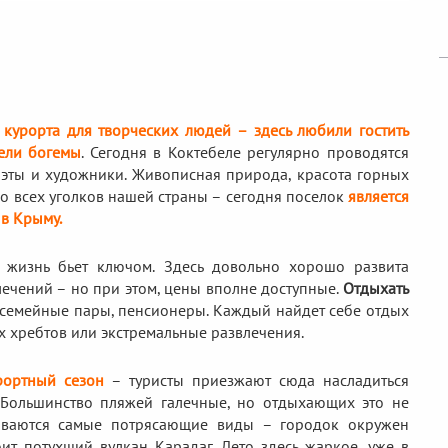
курорта для творческих людей – здесь любили гостить
тели богемы
. Сегодня в Коктебеле регулярно проводятся
оэты и художники. Живописная природа, красота горных
о всех уголков нашей страны – сегодня поселок
является
 в Крыму.
 жизнь бьет ключом. Здесь довольно хорошо развита
влечений – но при этом, цены вполне доступные.
Отдыхать
 семейные пары, пенсионеры. Каждый найдет себе отдых
х хребтов или экстремальные развлечения.
рортный сезон
– туристы приезжают сюда насладиться
 Большинство пляжей галечные, но отдыхающих это не
рываются самые потрясающие виды – городок окружен
т потухший вулкан Карадаг. Лето здесь жаркое, уже в