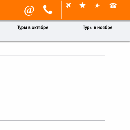



☎
@

Туры в октябре
Туры в ноябре