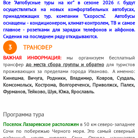
Все "Автобусные туры на юг" в сезоне 2026 г. будут
осуществляться на новых комфортабельных автобусах,
принадлежащих тур. компании "Скорость". Автобусы
оснащены - кондиционером, климат-контролем, ТВ и самое
главное - розетками для зарядки телефонов и айфонов.
Сидения на последнем ряду откидываются.
3
ТРАНСФЕР
ВАЖНАЯ ИНФОРМАЦИЯ:
мы организуем бесплатный
трансфер
до места сбора группы и обратно
для туристов
проживающих за пределами города Иваново. А именно:
Кинешма
,
Вичуга, Родники,
Владимир, Ковров, Суздаль,
Комсомольск, Кострома, Волгореченск, Приволжск, Палех,
Фурманов, Тейково, Шуя, Южа, Ярославль.
Программа тура
Поселок Лазаревское расположен
в 50 км северо-западнее
Сочи по побережью Черного моря. Это самый северный
районный центр курорта Сочи. Отсюда начинается