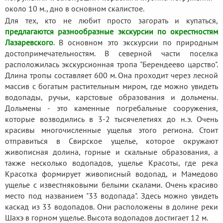
около 10 м., дно в основном скалистое.
Для тех, кто не любит просто загорать и купаться,
предлагаются разнообразные экскурсии по окрестностям
Лазаревского
. В основном это экскурсии по природным
достопримечательностям. В северной части поселка
расположилась экскурсионная тропа "Берендеево царство".
Длина тропы составляет 600 м. Она проходит через лесной
массив с богатым растительным миром, где можно увидеть
водопады, ручьи, карстовые образования и дольмены.
Дольмены - это каменные погребальные сооружения,
которые возводились в 3-2 тысячелетиях до н.э. Очень
красивы многочисленные ущелья этого региона. Стоит
отправиться в Свирское ущелье, которое окружают
живописная долина, горные и скальные образования, а
также несколько водопадов, ущелье Красоты, где река
Красотка формирует живописный водопад, и Мамедово
ущелье с известняковыми белыми скалами. Очень красиво
место под названием "33 водопада". Здесь можно увидеть
каскад из 33 водопадов. Они расположены в долине реки
Шахэ в горном ущелье. Высота водопадов достигает 12 м.