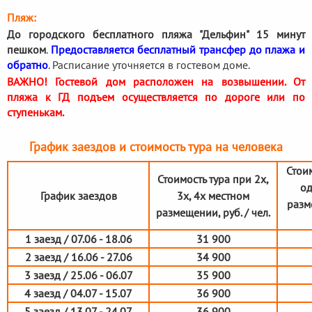
Пляж:
До городского бесплатного пляжа "Дельфин" 15 минут
пешком
.
Предоставляется бесплатный трансфер до плажа и
обратно
. Расписание уточняется в гостевом доме.
ВАЖНО! Гостевой дом расположен на возвышении. От
пляжа к ГД подъем осуществляется по дороге или по
ступенькам.
График заездов и стоимость тура на человека
Стоим
Стоимость тура при 2х,
од
График заездов
3х, 4х местном
разм
размещении, руб. / чел.
1 заезд / 07.06 - 18.06
31 900
2 заезд / 16.06 - 27.06
34 900
3 заезд / 25.06 - 06.07
35 900
4 заезд / 04.07 - 15.07
36 900
5 заезд / 13.07 - 24.07
36 900