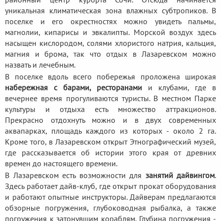
уникальная климатическая зона влажных субтропиков. В
поселке и его окрестностях можно увидеть пальмы,
магнолии, кипарисы и эвкалипты. Морской воздух здесь
насыщен кислородом, солями хлористого натрия, кальция,
магния и брома, так что отдых в Лазаревском можно
назвать и лечебным.
В поселке вдоль всего побережья проложена широкая
набережная с барами, ресторанами
и клубами, где в
вечернее время прогуливаются туристы. В местном Парке
культуры и отдыха есть множество аттракционов.
Прекрасно отдохнуть можно и в двух современных
аквапарках, площадь каждого из которых - около 2 га.
Кроме того, в Лазаревском открыт Этнографический музей,
где рассказывается об истории этого края от древних
времен до настоящего времени.
В Лазаревском есть возможности для
занятий дайвингом
.
Здесь работает дайв-клуб, где открыт прокат оборудования
и работают опытные инструкторы. Дайверам предлагаются
обзорные погружения, глубоководная рыбалка, а также
погружения к затонувшим кораблям. Глубина погружения -