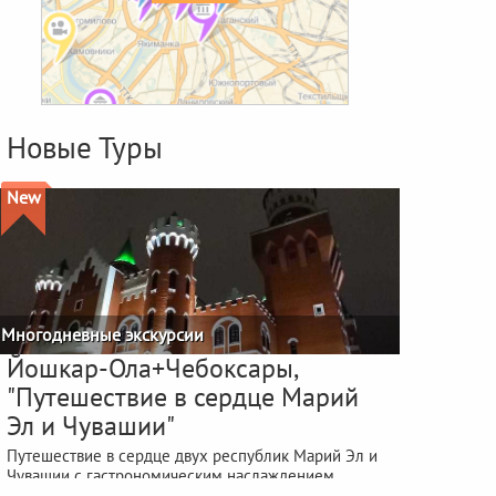
Новые Туры
New
Многодневные экскурсии
Йошкар-Ола+Чебоксары,
"Путешествие в сердце Марий
Эл и Чувашии"
Путешествие в сердце двух республик Марий Эл и
Чувашии с гастрономическим наслаждением
фестиваля "ЙОШКА-ЕШ"