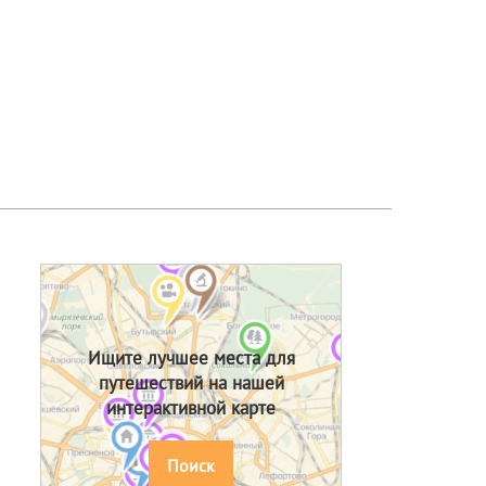
Next
Ищите лучшее места для
путешествий на нашей
интерактивной карте
Поиск