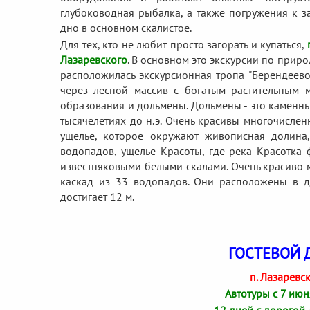
глубоководная рыбалка, а также погружения к з
дно в основном скалистое.
Для тех, кто не любит просто загорать и купаться,
Лазаревского
. В основном это экскурсии по прир
расположилась экскурсионная тропа "Берендеево
через лесной массив с богатым растительным м
образования и дольмены. Дольмены - это каменн
тысячелетиях до н.э. Очень красивы многочислен
ущелье, которое окружают живописная долина,
водопадов, ущелье Красоты, где река Красотка
известняковыми белыми скалами. Очень красиво м
каскад из 33 водопадов. Они расположены в д
достигает 12 м.
ГОСТЕВОЙ 
п. Лазаревск
Автотуры с 7 июн