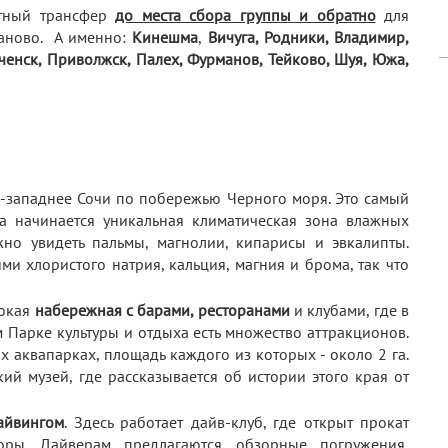
тный трансфер
до места сбора группы и обратно
для
аново. А именно:
Кинешма
,
Вичуга, Родники,
Владимир,
еченск, Приволжск, Палех, Фурманов, Тейково, Шуя, Южа,
-западнее Сочи по побережью Черного моря. Это самый
а начинается уникальная климатическая зона влажных
жно увидеть пальмы, магнолии, кипарисы и эвкалипты.
и хлористого натрия, кальция, магния и брома, так что
рокая
набережная с барами, ресторанами
и клубами, где в
м Парке культуры и отдыха есть множество аттракционов.
 аквапарках, площадь каждого из которых - около 2 га.
ий музей, где рассказывается об истории этого края от
айвингом
. Здесь работает дайв-клуб, где открыт прокат
оры. Дайверам предлагаются обзорные погружения,