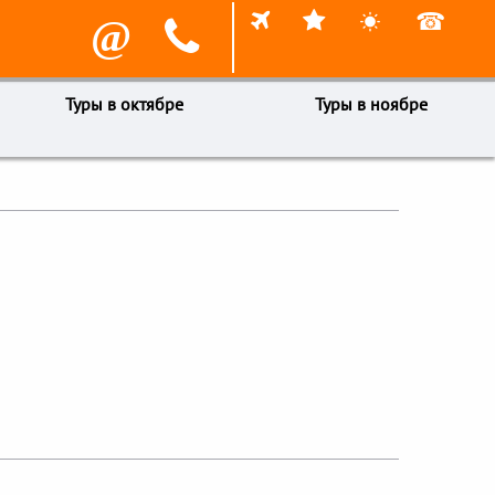



☎
@

Туры в октябре
Туры в ноябре