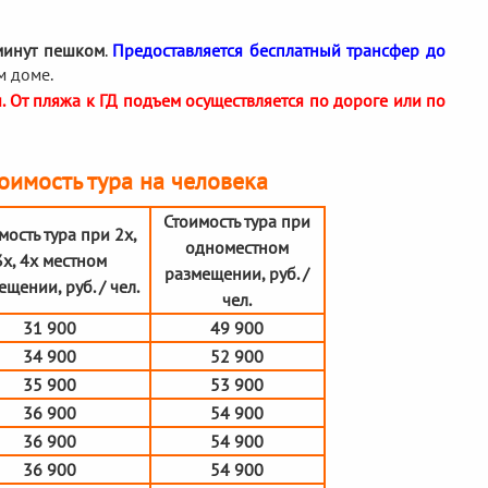
минут пешком
.
Предоставляется бесплатный трансфер до
м доме.
 От пляжа к ГД подъем осуществляется по дороге или по
оимость тура на человека
Стоимость тура при
мость тура при 2х,
одноместном
3х, 4х местном
размещении, руб. /
щении, руб. / чел.
чел.
31 900
49 900
34 900
52 900
35 900
53 900
36 900
54 900
36 900
54 900
36 900
54 900