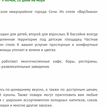
/ 9 ночей, 10 дней на море
ском микрорайоне города Сочи. Из отеля «ВарЛиана»
один для детей, второй для взрослых. В бассейне всегда
еленная территория под детскую площадку. Частная
ом стиле. К вашим услугам просторные и комфортные
ницы утопает в зелени и цветах.
работают многочисленные кафе, бары, рестораны,
 развлекательные заведения.
есь по-домашнему вкусно, а также по доступным ценам,
 кухонь. Также повара могут приготовить вам любые
р
с широким ассортиментом холодных напитков, соков.
ешки и многие другие закуски.