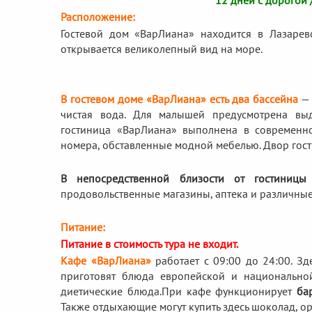
12 дней с дорогой 
Расположение:
Гостевой дом «ВарЛиана» находится в Лазарев
открывается великолепный вид на море.
В гостевом доме «ВарЛиана» есть два бассейна
— 
чистая вода. Для малышей предусмотрена выд
гостиница «ВарЛиана» выполнена в современн
номера, обставленные модной мебелью. Двор гости
В непосредственной близости от гостиницы
продовольственные магазины, аптека и различные
Питание:
Питание в стоимость тура не входит.
Кафе «ВарЛиана»
работает с 09:00 до 24:00. Зд
приготовят блюда европейской и национальной
диетические блюда.
При кафе функционирует
ба
Также отдыхающие могут купить здесь шоколад, ор