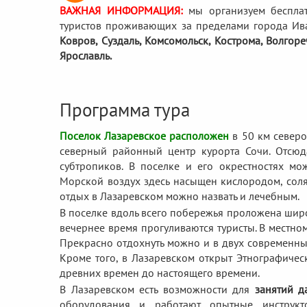
ВАЖНАЯ ИНФОРМАЦИЯ:
мы организуем беспла
туристов проживающих за пределами города Ив
Ковров, Суздаль, Комсомольск, Кострома, Волгор
Ярославль.
Программа тура
Поселок Лазаревское расположен
в 50 км северо
северный районный центр курорта Сочи. Отсюд
субтропиков. В поселке и его окрестностях мо
Морской воздух здесь насыщен кислородом, солям
отдых в Лазаревском можно назвать и лечебным.
В поселке вдоль всего побережья проложена ши
вечернее время прогуливаются туристы. В местно
Прекрасно отдохнуть можно и в двух современных
Кроме того, в Лазаревском открыт Этнографическ
древних времен до настоящего времени.
В Лазаревском есть возможности для
занятий д
оборудования и работают опытные инструкт