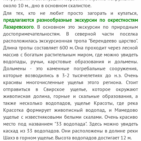
около 10 м., дно в основном скалистое.
Для тех, кто не любит просто загорать и купаться,
предлагаются разнообразные экскурсии по окрестностям
Лазаревского
. В основном это экскурсии по природным
достопримечательностям. В северной части поселка
расположилась экскурсионная тропа "Берендеево царство".
Длина тропы составляет 600 м. Она проходит через лесной
массив с богатым растительным миром, где можно увидеть
водопады, ручьи, карстовые образования и дольмены.
Дольмены - это каменные погребальные сооружения,
которые возводились в 3-2 тысячелетиях до н.э. Очень
красивы многочисленные ущелья этого региона. Стоит
отправиться в Свирское ущелье, которое окружают
живописная долина, горные и скальные образования, а
также несколько водопадов, ущелье Красоты, где река
Красотка формирует живописный водопад, и Мамедово
ущелье с известняковыми белыми скалами. Очень красиво
место под названием "33 водопада". Здесь можно увидеть
каскад из 33 водопадов. Они расположены в долине реки
Шахэ в горном ущелье. Высота водопадов достигает 12 м.