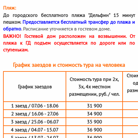
Пляж:
До городского бесплатного пляжа "Дельфин" 15 минут
пешком
.
Предоставляется бесплатный трансфер до плажа и
обратно
. Расписание уточняется в гостевом доме.
ВАЖНО! Гостевой дом расположен на возвышении. От
пляжа к ГД подъем осуществляется по дороге или по
ступенькам.
График заездов и стоимость тура на человека
Стоим
Стоимость тура при 2х,
од
График заездов
3х, 4х местном
разм
размещении, руб. / чел.
1 заезд / 07.06 - 18.06
31 900
2 заезд / 16.06 - 27.06
34 900
3 заезд / 25.06 - 06.07
35 900
4 заезд / 04.07 - 15.07
36 900
5 заезд / 13.07 - 24.07
36 900