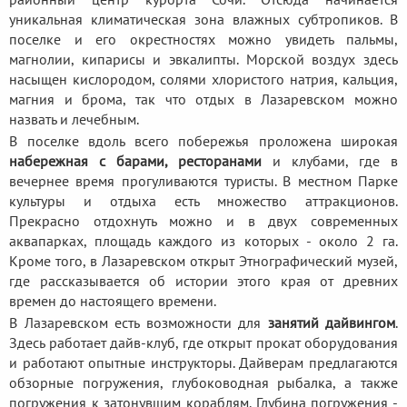
уникальная климатическая зона влажных субтропиков. В
поселке и его окрестностях можно увидеть пальмы,
магнолии, кипарисы и эвкалипты. Морской воздух здесь
насыщен кислородом, солями хлористого натрия, кальция,
магния и брома, так что отдых в Лазаревском можно
назвать и лечебным.
В поселке вдоль всего побережья проложена широкая
набережная с барами, ресторанами
и клубами, где в
вечернее время прогуливаются туристы. В местном Парке
культуры и отдыха есть множество аттракционов.
Прекрасно отдохнуть можно и в двух современных
аквапарках, площадь каждого из которых - около 2 га.
Кроме того, в Лазаревском открыт Этнографический музей,
где рассказывается об истории этого края от древних
времен до настоящего времени.
В Лазаревском есть возможности для
занятий дайвингом
.
Здесь работает дайв-клуб, где открыт прокат оборудования
и работают опытные инструкторы. Дайверам предлагаются
обзорные погружения, глубоководная рыбалка, а также
погружения к затонувшим кораблям. Глубина погружения -