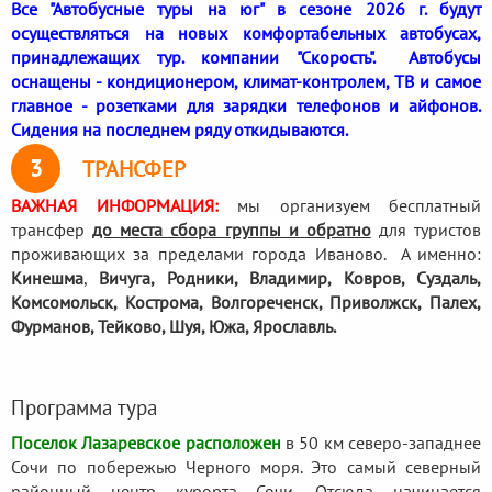
Все "Автобусные туры на юг" в сезоне 2026 г. будут
осуществляться на новых комфортабельных автобусах,
принадлежащих тур. компании "Скорость". Автобусы
оснащены - кондиционером, климат-контролем, ТВ и самое
главное - розетками для зарядки телефонов и айфонов.
Сидения на последнем ряду откидываются.
3
ТРАНСФЕР
ВАЖНАЯ ИНФОРМАЦИЯ:
мы организуем бесплатный
трансфер
до места сбора группы и обратно
для туристов
проживающих за пределами города Иваново. А именно:
Кинешма
,
Вичуга, Родники,
Владимир, Ковров, Суздаль,
Комсомольск, Кострома, Волгореченск, Приволжск, Палех,
Фурманов, Тейково, Шуя, Южа, Ярославль.
Программа тура
Поселок Лазаревское расположен
в 50 км северо-западнее
Сочи по побережью Черного моря. Это самый северный
районный центр курорта Сочи. Отсюда начинается