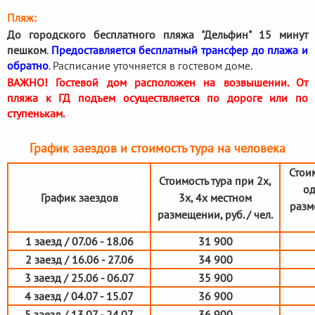
Пляж:
До городского бесплатного пляжа "Дельфин" 15 минут
пешком
.
Предоставляется бесплатный трансфер до плажа и
обратно
. Расписание уточняется в гостевом доме.
ВАЖНО! Гостевой дом расположен на возвышении. От
пляжа к ГД подъем осуществляется по дороге или по
ступенькам.
График заездов и стоимость тура на человека
Стоим
Стоимость тура при 2х,
од
График заездов
3х, 4х местном
разм
размещении, руб. / чел.
1 заезд / 07.06 - 18.06
31 900
2 заезд / 16.06 - 27.06
34 900
3 заезд / 25.06 - 06.07
35 900
4 заезд / 04.07 - 15.07
36 900
5 заезд / 13.07 - 24.07
36 900