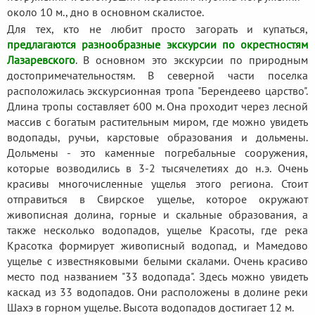
около 10 м., дно в основном скалистое.
Для тех, кто не любит просто загорать и купаться,
предлагаются разнообразные экскурсии по окрестностям
Лазаревского
. В основном это экскурсии по природным
достопримечательностям. В северной части поселка
расположилась экскурсионная тропа "Берендеево царство".
Длина тропы составляет 600 м. Она проходит через лесной
массив с богатым растительным миром, где можно увидеть
водопады, ручьи, карстовые образования и дольмены.
Дольмены - это каменные погребальные сооружения,
которые возводились в 3-2 тысячелетиях до н.э. Очень
красивы многочисленные ущелья этого региона. Стоит
отправиться в Свирское ущелье, которое окружают
живописная долина, горные и скальные образования, а
также несколько водопадов, ущелье Красоты, где река
Красотка формирует живописный водопад, и Мамедово
ущелье с известняковыми белыми скалами. Очень красиво
место под названием "33 водопада". Здесь можно увидеть
каскад из 33 водопадов. Они расположены в долине реки
Шахэ в горном ущелье. Высота водопадов достигает 12 м.