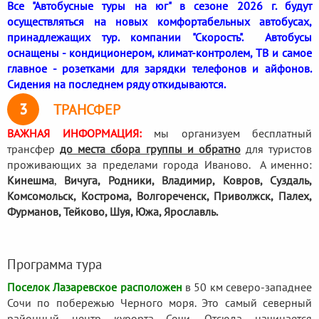
Все "Автобусные туры на юг" в сезоне 2026 г. будут
осуществляться на новых комфортабельных автобусах,
принадлежащих тур. компании "Скорость". Автобусы
оснащены - кондиционером, климат-контролем, ТВ и самое
главное - розетками для зарядки телефонов и айфонов.
Сидения на последнем ряду откидываются.
3
ТРАНСФЕР
ВАЖНАЯ ИНФОРМАЦИЯ:
мы организуем бесплатный
трансфер
до места сбора группы и обратно
для туристов
проживающих за пределами города Иваново. А именно:
Кинешма
,
Вичуга, Родники,
Владимир, Ковров, Суздаль,
Комсомольск, Кострома, Волгореченск, Приволжск, Палех,
Фурманов, Тейково, Шуя, Южа, Ярославль.
Программа тура
Поселок Лазаревское расположен
в 50 км северо-западнее
Сочи по побережью Черного моря. Это самый северный
районный центр курорта Сочи. Отсюда начинается