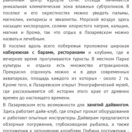
уникальная климатическая зона влажных субтропиков. В
поселке и его окрестностях можно увидеть пальмы,
магнолии, кипарисы и эвкалипты. Морской воздух здесь
насыщен кислородом, солями хлористого натрия, кальция,
магния и брома, так что отдых в Лазаревском можно
назвать и лечебным.
В поселке вдоль всего побережья проложена широкая
набережная с барами, ресторанами
и клубами, где в
вечернее время прогуливаются туристы. В местном Парке
культуры и отдыха есть множество аттракционов.
Прекрасно отдохнуть можно и в двух современных
аквапарках, площадь каждого из которых - около 2 га.
Кроме того, в Лазаревском открыт Этнографический музей,
где рассказывается об истории этого края от древних
времен до настоящего времени.
В Лазаревском есть возможности для
занятий дайвингом
.
Здесь работает дайв-клуб, где открыт прокат оборудования
и работают опытные инструкторы. Дайверам предлагаются
обзорные погружения, глубоководная рыбалка, а также
погружения к затонувшим кораблям. Глубина погружения -